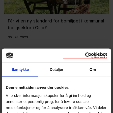
Får vi en ny standard for bomiljøet i kommunal
boligsektor i Oslo?
30. jan. 2023
Samtykke
Detaljer
Om
Denne nettsiden anvender cookies
Vi bruker informasjonskapsler for å gi innhold og
annonser et personlig preg, for å levere sosiale
mediefunksjoner og for å analysere trafikken vår. Vi deler
Byrådet jobber med ny forskrift om tildeling