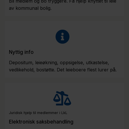
Bli medlem og bo tryggere. Få hjelp knyttet til leie
av kommunal bolig.
Nyttig info
Depositum, leieøkning, oppsigelse, utkastelse,
vedlikehold, bostøtte. Det leieboere flest lurer på.
Juridisk hjelp til medlemmer i LkL
Elektronisk saksbehandling