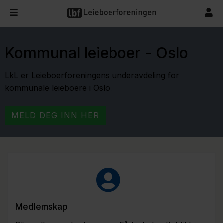
Kommunal leieboer - Oslo
LkL er Leieboerforeningens underavdeling for
kommunale leieboere i Oslo.
MELD DEG INN HER
Medlemskap