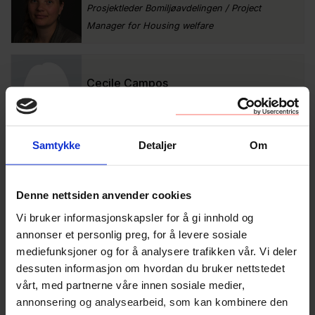
Prosjektleder Bomiljøavdelingen / Project
Manager for Housing welfare
Cecile Campos
Prosjektleder / Project Manager
24149100
Samtykke
Detaljer
Om
Cathrine Skårn
Denne nettsiden anvender cookies
Rådgiver Bomiljøavdelingen / Advisor Team
Member for Housing welfare
Vi bruker informasjonskapsler for å gi innhold og
annonser et personlig preg, for å levere sosiale
mediefunksjoner og for å analysere trafikken vår. Vi deler
Diya Sirwan Salar
dessuten informasjon om hvordan du bruker nettstedet
vårt, med partnerne våre innen sosiale medier,
Juridisk konsulent / Legal Consultant
annonsering og analysearbeid, som kan kombinere den