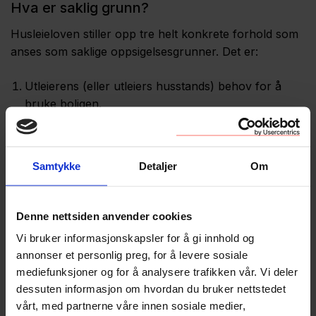
Hva er saklig grunn?
Husleieloven stiller opp tre helt konkrete forhold som
anses som saklige oppsigelsesgrunner. Det er:
Utleierens (eller utleiers husstands) behov for å
bruke boligen.
Riving eller ombygging (i den grad dette berører
boligen slik at det ikke er naturlig at leieforholdet
kan fortsette.
Samtykke
Detaljer
Om
Ved leieboers mislighold av leieavtalen.
Husleieloven åpner også for at også andre grunner
Denne nettsiden anvender cookies
kan anses som saklige, for eksempel dersom utleier
Vi bruker informasjonskapsler for å gi innhold og
ønsker å selge leieobjektet, men da kan også årsaken
annonser et personlig preg, for å levere sosiale
til salget bli et tema. En oppsigelse må altså være
mediefunksjoner og for å analysere trafikken vår. Vi deler
saklig, men det stilles ikke så sterke krav til det.
dessuten informasjon om hvordan du bruker nettstedet
Oppsigelsen må også være rimelig, De fleste
vårt, med partnerne våre innen sosiale medier,
oppsigelser som settes til side av domstolene er