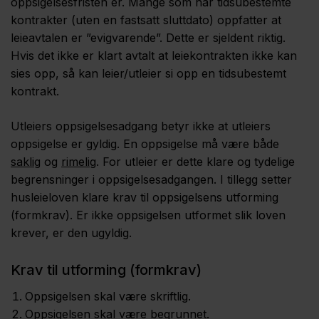
oppsigelsesfristen er. Mange som har tidsubestemte
kontrakter (uten en fastsatt sluttdato) oppfatter at
leieavtalen er ”evigvarende”. Dette er sjeldent riktig.
Hvis det ikke er klart avtalt at leiekontrakten ikke kan
sies opp, så kan leier/utleier si opp en tidsubestemt
kontrakt.
Utleiers oppsigelsesadgang betyr ikke at utleiers
oppsigelse er gyldig. En opp­sigelse må være både
saklig
og
rimelig
. For utleier er dette klare og tydelige
begrensninger i oppsigelsesadgangen. I tillegg setter
husleieloven klare krav til oppsigelsens utforming
(formkrav). Er ikke oppsigelsen utformet slik loven
krever, er den ugyldig.
Krav til utforming (formkrav)
Oppsigelsen skal være skriftlig.
Oppsigelsen skal være begrunnet.