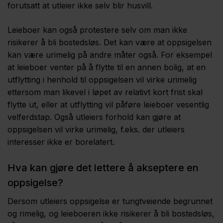
forutsatt at utleier ikke selv blir husvill.
Leieboer kan også protestere selv om man ikke
risikerer å bli bostedsløs. Det kan være at oppsigelsen
kan være urimelig på andre måter også. For eksempel
at leieboer venter på å flytte til en annen bolig, at en
utflytting i henhold til oppsigelsen vil virke urimelig
ettersom man likevel i løpet av relativt kort frist skal
flytte ut, eller at utflytting vil påføre leieboer vesentlig
velferdstap. Også utleiers forhold kan gjøre at
oppsigelsen vil virke urimelig, f.eks. der utleiers
interesser ikke er borelatert.
Hva kan gjøre det lettere å akseptere en
oppsigelse?
Dersom utleiers oppsigelse er tungtveiende begrunnet
og rimelig, og leieboeren ikke risikerer å bli bostedsløs,