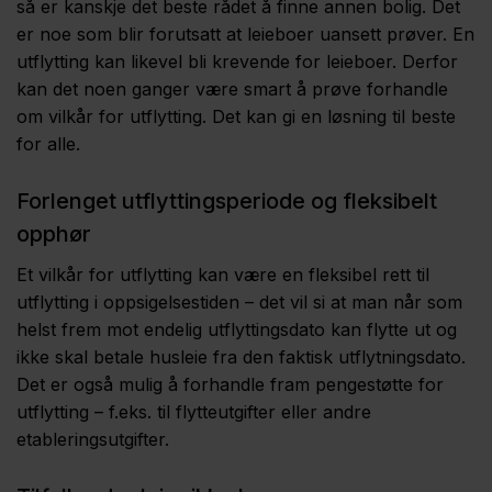
så er kanskje det beste rådet å finne annen bolig. Det
er noe som blir forutsatt at leieboer uansett prøver. En
utflytting kan likevel bli krevende for leieboer. Derfor
kan det noen ganger være smart å prøve forhandle
om vilkår for utflytting. Det kan gi en løsning til beste
for alle.
Forlenget utflyttingsperiode og fleksibelt
opphør
Et vilkår for utflytting kan være en fleksibel rett til
utflytting i oppsigelsestiden – det vil si at man når som
helst frem mot endelig utflyttingsdato kan flytte ut og
ikke skal betale husleie fra den faktisk utflytningsdato.
Det er også mulig å forhandle fram pengestøtte for
utflytting – f.eks. til flytteutgifter eller andre
etableringsutgifter.