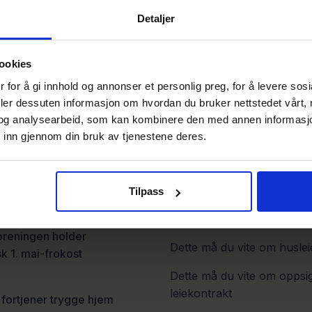
Detaljer
ookies
 for å gi innhold og annonser et personlig preg, for å levere sos
deler dessuten informasjon om hvordan du bruker nettstedet vårt,
og analysearbeid, som kan kombinere den med annen informasjon d
 inn gjennom din bruk av tjenestene deres.
 bloggen
Snarveier
et under sterkt press
LeieboerQuiz
Tilpass
6
Dette må du vite om leieko
oreningen holder
Dette må du vite om huslei
sk 1. mai-frokost
Dette må du vite om oppsi
leiekontrakt
fortjener trygge hjem