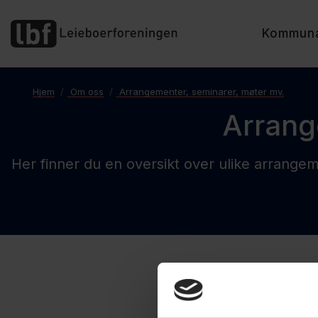
Kommun
Hjem
Om oss
Arrangementer, seminarer, møter mv.
Arrang
Her finner du en oversikt over ulike arrang