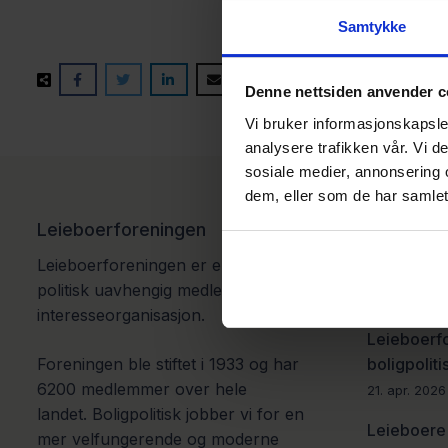
Samtykke
Denne nettsiden anvender c
Vi bruker informasjonskapsler
analysere trafikken vår. Vi 
sosiale medier, annonsering 
dem, eller som de har samlet
Leieboerforeningen
Siste fra
Leieboerforeningen er en ideell og
Leiemarked
politisk uavhengig medlems- og
22. apr. 202
interesseorganisasjon.
Leieboerf
boligpoliti
Foreningen ble stiftet i 1933 og har
6200 medlemmer over hele
21. apr. 2026
landet.
Boligpolitisk jobber vi for en
Leieboere 
mer velfungerende og moderne