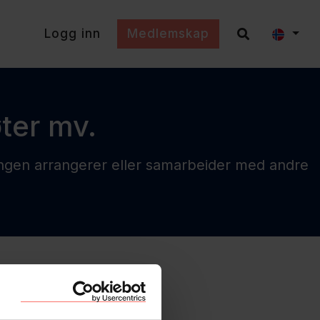
Logg inn
Medlemskap
ter mv.
ingen arrangerer eller samarbeider med andre