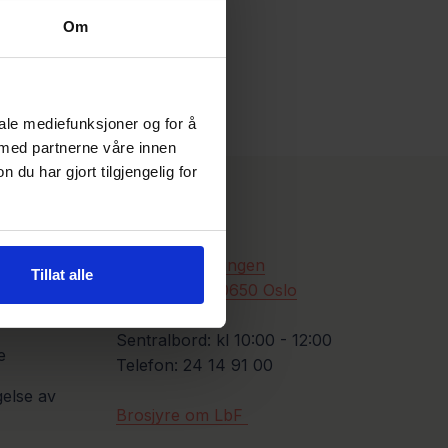
Om
iale mediefunksjoner og for å
 med partnerne våre innen
u har gjort tilgjengelig for
Kontakt oss
Leieboerforeningen
Tillat alle
Borggata 2b, 0650 Oslo
ntrakter
Sentralbord: kl 10:00 - 12:00
e
Telefon: 24 14 91 00
gelse av
Brosjyre om LbF