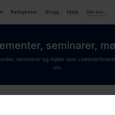
al
Rettigheter
Blogg
Hjelp
Om oss
ementer, seminarer, mø
ementer, seminarer og møter som Leieboerforen
om.