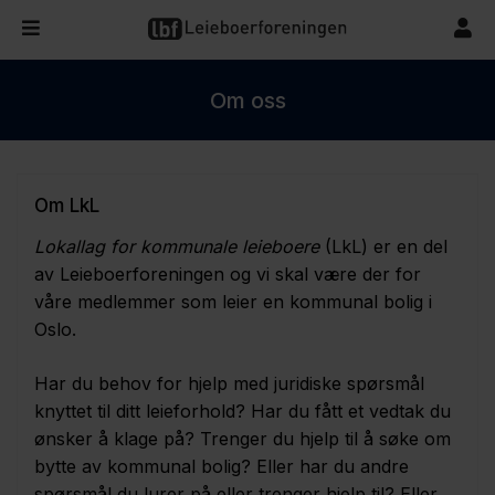
Om oss
Om LkL
Lokallag for kommunale leieboere
(LkL) er en del
av Leieboerforeningen og vi skal være der for
våre medlemmer som leier en kommunal bolig i
Oslo.
Har du behov for hjelp med juridiske spørsmål
knyttet til ditt leieforhold? Har du fått et vedtak du
ønsker å klage på? Trenger du hjelp til å søke om
bytte av kommunal bolig? Eller har du andre
spørsmål du lurer på eller trenger hjelp til? Eller