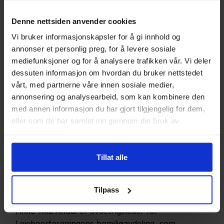
LkL har fem ansatte i til sammen litt over ett
Denne nettsiden anvender cookies
årsverk. Lokallagets prosjektgruppe består av:
Vi bruker informasjonskapsler for å gi innhold og
Mari Løken
er prosjektleder i 50 prosent stilling.
annonser et personlig preg, for å levere sosiale
mediefunksjoner og for å analysere trafikken vår. Vi deler
Mari har ansvar for å planlegge og utvikle
dessuten informasjon om hvordan du bruker nettstedet
organisasjonen i samråd med lokallagets
vårt, med partnerne våre innen sosiale medier,
medlemmer. Mari er utdannet samfunnsgeograf
annonsering og analysearbeid, som kan kombinere den
med kompetanse innenfor blant annet
med annen informasjon du har gjort tilgjengelig for dem,
beboermedvirkning og alternativ boligutvikling.
eller som de har samlet inn gjennom din bruk av
tjenestene deres.
Cathrine Skårn
er rådgiver, prosjektmedarbeider
og beboerrepresentant i 20 prosent stilling.
Tillat alle
Cathrine representerer kommunale beboere i flere
ulike råd og utvalg, og samarbeider med resten av
prosjektgruppen om store og små oppgaver.
Tilpass
Anne-Rita Andal
er avdelingsleder for
Leieboerforeningens bomiljøavdeling, som