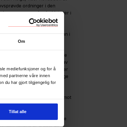
ovsprøvde ordninger i den
k der personer og husholdninger i
 mindre utsatte posisjoner. De
t offentlig gode som en
med luft og eksos, så står man i
Om
beste å gjøre med den kommunale
nå løfter denne saken, ikke ut av
amilien få hjelp, men det holder
iale mediefunksjoner og for å
 med partnerne våre innen
asjonen er uoversiktlig og mange
u har gjort tilgjengelig for
var en generell politikk rettet mot
 boligbyggelagene blitt
 kommunale boligsektoren er et
Tillat alle
nger i utsatte posisjoner måtte
ingskriteriene er grader av