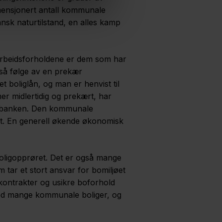
imensjonert antall kommunale
ansk naturtilstand, en alles kamp
arbeidsforholdene er dem som har
gså følge av en prekær
t boliglån, og man er henvist til
er midlertidig og prekært, har
usbanken. Den kommunale
det. En generell økende økonomisk
Boligopprøret. Det er også mange
tar et stort ansvar for bomiljøet
kontrakter og usikre boforhold
 med mange kommunale boliger, og