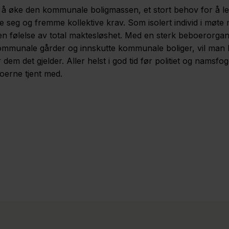
til å øke den kommunale boligmassen, et stort behov for å leg
 seg og fremme kollektive krav. Som isolert individ i møt
 en følelse av total maktesløshet. Med en sterk beboerorga
ommunale gårder og innskutte kommunale boliger, vil man k
r dem det gjelder. Aller helst i god tid før politiet og nams
erne tjent med.