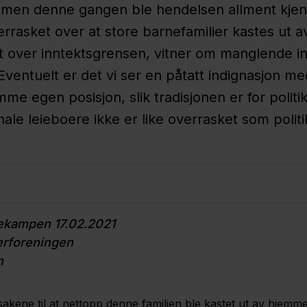
r, men denne gangen ble hendelsen allment kjent
errasket over at store barnefamilier kastes ut a
itt over inntektsgrensen, vitner om manglende inn
ventuelt er det vi ser en påtatt indignasjon me
me egen posisjon, slik tradisjonen er for politi
ale leieboere ikke er like overrasket som polit
1
sekampen 17.02.2021
oerforeningen
n
ene til at nettopp denne familien ble kastet ut av hjemmet s