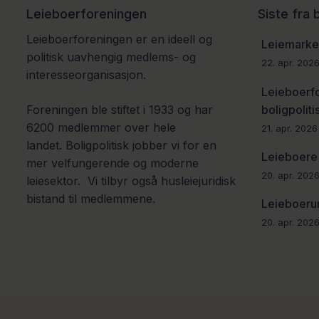
Leieboerforeningen
Siste fra
Leieboerforeningen er en ideell og
Leiemarked
politisk uavhengig medlems- og
22. apr. 202
interesseorganisasjon.
Leieboerf
boligpoliti
Foreningen ble stiftet i 1933 og har
6200 medlemmer over hele
21. apr. 2026
landet.
Boligpolitisk jobber vi for en
Leieboere 
mer velfungerende og moderne
20. apr. 202
leiesektor.
Vi tilbyr også husleiejuridisk
bistand til medlemmene.
Leieboerun
20. apr. 202