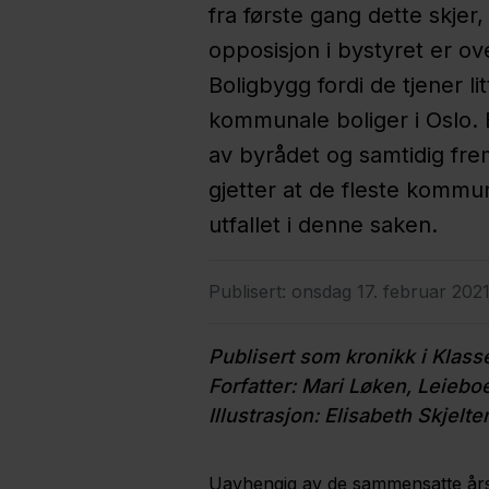
fra første gang dette skje
opposisjon i bystyret er ov
Boligbygg fordi de tjener l
kommunale boliger i Oslo. E
av byrådet og samtidig frem
gjetter at de fleste kommun
utfallet i denne saken.
Publisert:
onsdag 17. februar 202
Publisert som kronikk i Klas
Forfatter: Mari Løken, Leieb
Illustrasjon: Elisabeth Skjelte
Uavhengig av de sammensatte årsak