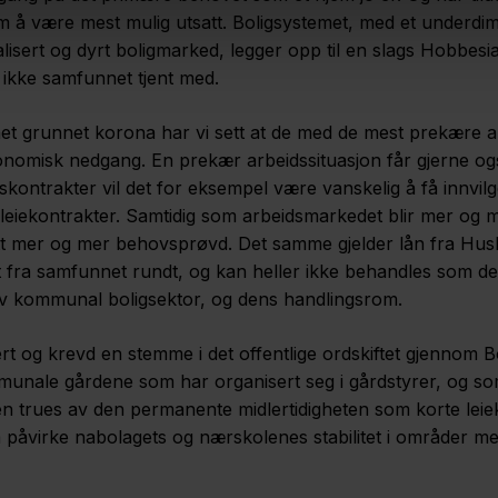
om å være mest mulig utsatt. Boligsystemet, med et underd
alisert og dyrt boligmarked, legger opp til en slags Hobbesi
 ikke samfunnet tjent med.
t grunnet korona har vi sett at de med de mest prekære 
konomisk nedgang. En prekær arbeidssituasjon får gjerne o
skontrakter vil det for eksempel være vanskelig å få innvilge
 leiekontrakter. Samtidig som arbeidsmarkedet blir mer og m
tt mer og mer behovsprøvd. Det samme gjelder lån fra H
et fra samfunnet rundt, og kan heller ikke behandles som 
ktiv kommunal boligsektor, og dens handlingsrom.
t og krevd en stemme i det offentlige ordskiftet gjennom 
unale gårdene som har organisert seg i gårdstyrer, og som 
en trues av den permanente midlertidigheten som korte leie
gså påvirke nabolagets og nærskolenes stabilitet i områder