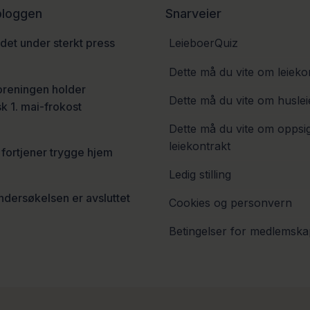
 bloggen
Snarveier
et under sterkt press
LeieboerQuiz
6
Dette må du vite om leieko
oreningen holder
Dette må du vite om huslei
sk 1. mai-frokost
Dette må du vite om oppsi
leiekontrakt
fortjener trygge hjem
6
Ledig stilling
dersøkelsen er avsluttet
Cookies og personvern
6
Betingelser for medlemska