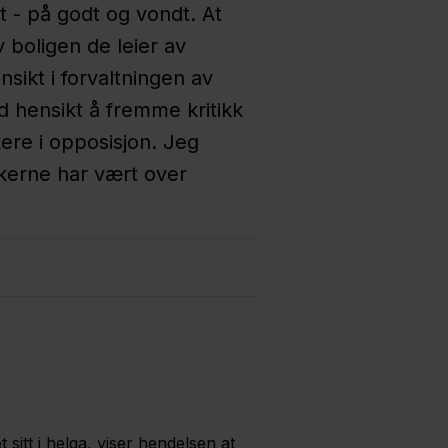
 - på godt og vondt. At
v boligen de leier av
sikt i forvaltningen av
d hensikt å fremme kritikk
kere i opposisjon. Jeg
ikerne har vært over
itt i helga, viser hendelsen at