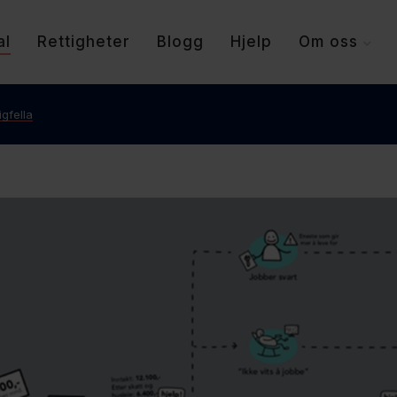
al
Rettigheter
Blogg
Hjelp
Om oss
gfella