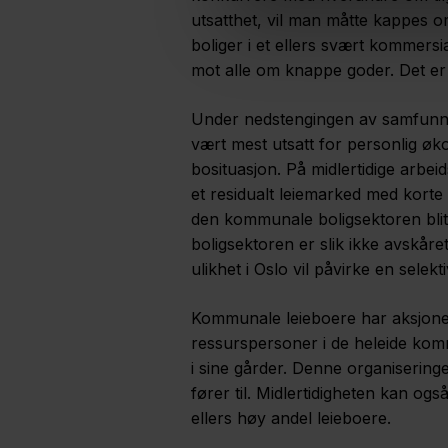
utsatthet, vil man måtte kappes 
boliger i et ellers svært kommersi
mot alle om knappe goder. Det er
Under nedstengingen av samfunne
vært mest utsatt for personlig ø
bosituasjon. På midlertidige arbeid
et residualt leiemarked med korte
den kommunale boligsektoren bli
boligsektoren er slik ikke avskår
ulikhet i Oslo vil påvirke en sele
Kommunale leieboere har aksjoner
ressurspersoner i de heleide komm
i sine gårder. Denne organisering
fører til. Midlertidigheten kan o
ellers høy andel leieboere.