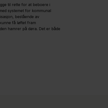
ge til rette for at beboere i
e med systemet for kommunal
nisasjon, bestående av
unne få løftet fram
fogden hamrer på døra. Det er både