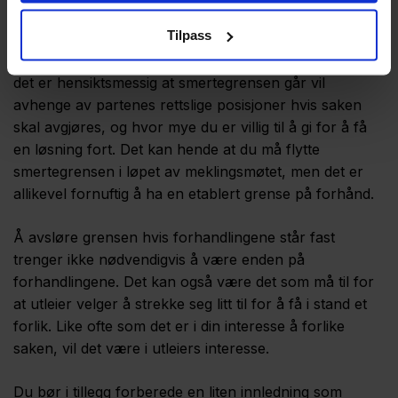
Du bør også fastsette en smertegrense som du ikke vil
Tilpass
gå over – det verste resultatet du kan akseptere – der
du vil avslutte meklingsmøtet hvis dere står fast. Hvor
det er hensiktsmessig at smertegrensen går vil
avhenge av partenes rettslige posisjoner hvis saken
skal avgjøres, og hvor mye du er villig til å gi for å få
en løsning fort. Det kan hende at du må flytte
smertegrensen i løpet av meklingsmøtet, men det er
allikevel fornuftig å ha en etablert grense på forhånd.
Å avsløre grensen hvis forhandlingene står fast
trenger ikke nødvendigvis å være enden på
forhandlingene. Det kan også være det som må til for
at utleier velger å strekke seg litt til for å få i stand et
forlik. Like ofte som det er i din interesse å forlike
saken, vil det være i utleiers interesse.
Du bør i tillegg forberede en liten innledning som