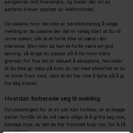
pengekrav mot hverandre, og tvister der en av
partene krever opphør av leieforholdet.
De sakene hvor det ikke er hensiktsmessig å velge
mekling er de sakene der det er veldig klart at du vil
vinne saken, slik at et forlik ikke vil være i din
interesse. Men selv da kan et forlik være en god
løsning, så lenge du passer på å ha noen klare
grenser for hva det er aktuelt å akseptere, herunder
at du ikke gir slipp på krav du vet med sikkerhet at du
vil vinne fram med, uten at du har noe å tjene på å gi
fra deg kravet.
Hvordan forberede seg til mekling
Forutsetningen for at en sak kan forlikes, er at begge
parter forstår at de må være villige til å gi fra seg noe,
kanskje mye, av det de har fremsatt krav om, for å få
noe tilbake.