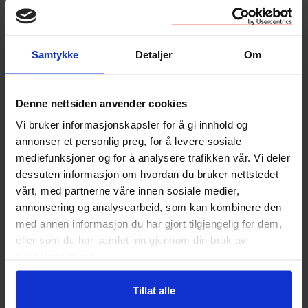
Det første du må være forberedt på er derfor at du må
gi slipp på deler av det du krever.
Samtykke
Detaljer
Om
Nesten alt er mulig å bli enige om i en mekling.
Denne nettsiden anvender cookies
Før meklingen bør du kartlegge dine egne, og utleiers
Vi bruker informasjonskapsler for å gi innhold og
ønsker – det gjelder også andre ønsker enn dere har
annonser et personlig preg, for å levere sosiale
nedlagt påstand om i klage og tilsvar til HTU. Du må
mediefunksjoner og for å analysere trafikken vår. Vi deler
deretter tenke på hva du er villig til å gi slipp på for å
dessuten informasjon om hvordan du bruker nettstedet
komme utleier i møte, og vurdere hva det er
vårt, med partnerne våre innen sosiale medier,
sannsynlig at utleier vil være fleksibel på og ikke.
annonsering og analysearbeid, som kan kombinere den
med annen informasjon du har gjort tilgjengelig for dem,
Hvis utleier har siklet på rulleskiene dine i to år, og du
eller som de har samlet inn gjennom din bruk av
ikke selv bruker dem – kanskje du kan foreslå at
tjenestene deres.
utleier får rulleskiene mot at hun dropper kravet om
erstatning for sparkling og maling av veggen i stua.
Tillat alle