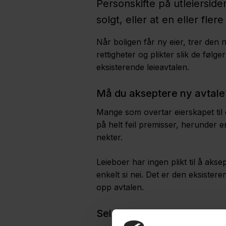
Personskifte på utleierside
solgt, eller at en eller fl
Når boligen får ny eier, trer den n
rettigheter og plikter slik de følg
eksisterende leieavtalen.
Må du akseptere ny avtale
Mange som overtar eierskapet til e
på helt feil premisser, herunder e
nekter.
Leieboer har ingen plikt til å aks
enkelt si nei. Det er den eksisteren
opp avtalen.
Selge uten leieboer