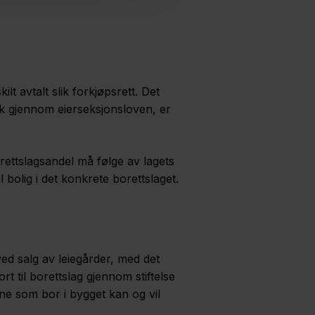
lt avtalt slik forkjøpsrett. Det
ikk gjennom eierseksjonsloven, er
borettslagsandel må følge av lagets
 bolig i det konkrete borettslaget.
d salg av leiegårder, med det
t til borettslag gjennom stiftelse
ne som bor i bygget kan og vil