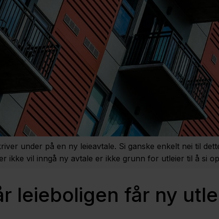
skriver under på en ny leieavtale. Si ganske enkelt nei til det
r ikke vil inngå ny avtale er ikke grunn for utleier til å si o
år leieboligen får ny utle