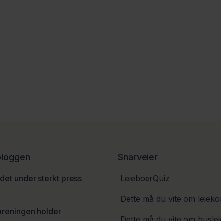
 bloggen
Snarveier
et under sterkt press
LeieboerQuiz
6
Dette må du vite om leieko
oreningen holder
Dette må du vite om huslei