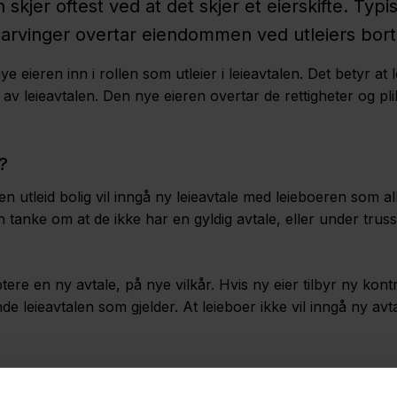
n skjer oftest ved at det skjer et eierskifte. Ty
ere arvinger overtar eiendommen ved utleiers bor
ye eieren inn i rollen som utleier i leieavtalen. Det betyr a
er av leieavtalen. Den nye eieren overtar de rettigheter og pl
?
n utleid bolig vil inngå ny leieavtale med leieboeren som all
n tanke om at de ikke har en gyldig avtale, eller under trus
eptere en ny avtale, på nye vilkår. Hvis ny eier tilbyr ny ko
de leieavtalen som gjelder. At leieboer ikke vil inngå ny avtal