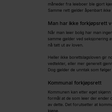
måneder fra leieboer ble gjort kje
Samme rett gjelder åpenbart ikke 
Man har ikke forkjøpsrett v
Når man leier bolig har man ingen f
samme gjelder ved seksjonering av 
nå tatt ut av loven.
Heller ikke borettslagsloven gir no
vedtekter, eller mer generelt gjen
Dog gjelder de unntak som følger a
Kommunal forkjøpsrett
Kommunen kan etter eget skjønn v
formål at de som leier der ender op
av dette. Det forutsetter at komm
kjøpe.