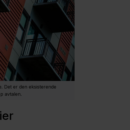
te. Det er den eksisterende
pp avtalen.
ier