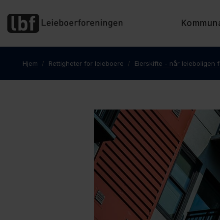
Kommun
Hjem
Rettigheter for leieboere
Eierskifte - når leieboligen f