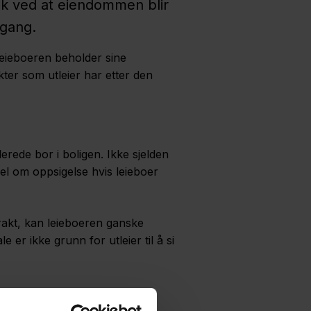
pisk ved at eiendommen blir
tgang.
t leieboeren beholder sine
ikter som utleier har etter den
erede bor i boligen. Ikke sjelden
sel om oppsigelse hvis leieboer
ntrakt, kan leieboeren ganske
e er ikke grunn for utleier til å si