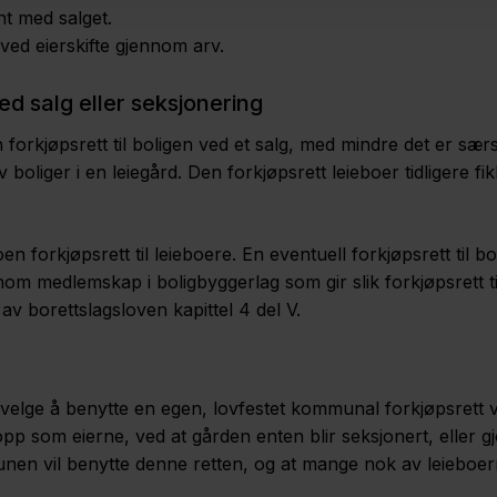
nt med salget.
ved eierskifte gjennom arv.
ed salg eller seksjonering
orkjøpsrett til boligen ved et salg, med mindre det er særski
boliger i en leiegård. Den forkjøpsrett leieboer tidligere f
en forkjøpsrett til leieboere. En eventuell forkjøpsrett til 
nom medlemskap i boligbyggerlag som gir slik forkjøpsrett til
v borettslagsloven kapittel 4 del V.
elge å benytte en egen, lovfestet kommunal forkjøpsrett ve
p som eierne, ved at gården enten blir seksjonert, eller gjor
unen vil benytte denne retten, og at mange nok av leieboer