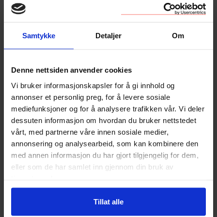
04. feb. 2026
Vi trenger mer kunnskap om leiesektoren. Mange
Samtykke
Detaljer
Om
forskningsmiljøer, myndigheter og politikere
etterlyser bedre og mer data – og som medlem i
Leieboerforeningen kan du nå komme med dine
Denne nettsiden anvender cookies
erfaringer.
Vi bruker informasjonskapsler for å gi innhold og
annonser et personlig preg, for å levere sosiale
mediefunksjoner og for å analysere trafikken vår. Vi deler
dessuten informasjon om hvordan du bruker nettstedet
vårt, med partnerne våre innen sosiale medier,
annonsering og analysearbeid, som kan kombinere den
med annen informasjon du har gjort tilgjengelig for dem,
eller som de har samlet inn gjennom din bruk av
tjenestene deres.
Tillat alle
Nå får flere rabatt på medlemsskap