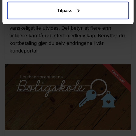
Tilpass
03. feb. 2026
Leieboerforeningens medlemskap for økonomisk
vanskeligstilte utvides. Det betyr at flere enn
tidligere kan få rabattert medlemskap. Benytter du
kortbetaling gjør du selv endringene i vår
kundeportal.