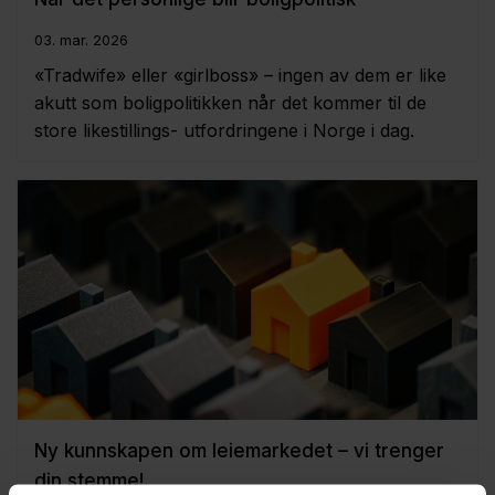
03. mar. 2026
«Tradwife» eller «girlboss» – ingen av dem er like
akutt som boligpolitikken når det kommer til de
store likestillings- utfordringene i Norge i dag.
Ny kunnskapen om leiemarkedet – vi trenger
din stemme!