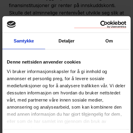
finansinstitusjoner gir renter på innskuddskonti.
Skulle det alminnelige rentenivået utvikle seg slik at
finansinstitusjoner ikke gir renteavkastning på
tilsvarende innskudd, bør heller ikke leieren kunne
kreve slik avkastning; det ville innebære et krav om
Samtykke
Detaljer
Om
å stille leieren gunstigere enn andre innskytere, og
det har ikke vært meningen».
Ot.prp.nr.82 (1997-
1998) s. 170
Denne nettsiden anvender cookies
Vi bruker informasjonskapsler for å gi innhold og
Leieboere har altså rett på rente med normal
annonser et personlig preg, for å levere sosiale
avkastning, og det beste
mediefunksjoner og for å analysere trafikken vår. Vi deler
sammenligningsgrunnlaget finner vi i bankenes
dessuten informasjon om hvordan du bruker nettstedet
buffer- og sparekontoer. Men forskjellen mellom
vårt, med partnerne våre innen sosiale medier,
depositumskontoer og sparekontoer er stor, og
annonsering og analysearbeid, som kan kombinere den
leieboere taper tusenvis av kroner på denne
med annen informasjon du har gjort tilgjengelig for dem,
praksisen.
eller som de har samlet inn gjennom din bruk av
tjenestene deres.