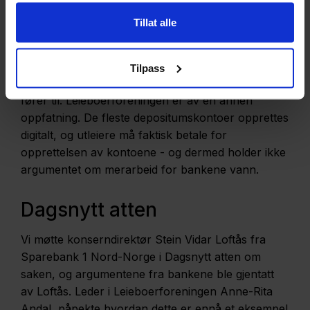
Brev til bankene
Tillat alle
I høst sendte vi brev til flere av de store bankene
og ba dem om å sette opp renta. De færreste var
villige til å gjøre det, og viste til
Tilpass
administrasjonskostandene som disse kontoene
fører til. Leieboerforeningen er av en annen
oppfatning. De fleste depositumskontoer opprettes
digitalt, og utleiere må faktisk betale for
opprettelsen av kontoene - og dermed holder ikke
argumentet om merarbeid for bankene vann.
Dagsnytt atten
Vi møtte konserndirektør Stein Vidar Loftås fra
Sparebank 1 Nord-Norge i Dagsnytt atten om
saken, og argumentene fra bankene ble gjentatt
av Loftås. Leder i Leieboerforeningen Anne-Rita
Andal, påpekte hvordan dette er ennå et eksempel