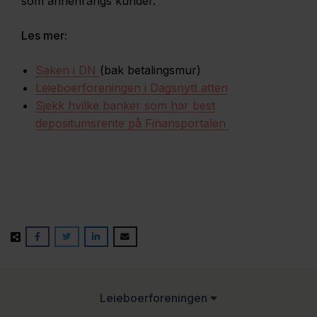
som annenrangs kunder.
Les mer:
Saken i DN
(bak betalingsmur)
Leieboerforeningen i Dagsnytt atten
Sjekk hvilke banker som har best
depositumsrente på Finansportalen
Leieboerforeningen