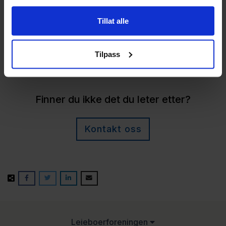
Tillat alle
Tilbake
Tilpass
Finner du ikke det du leter etter?
Kontakt oss
Leieboerforeningen