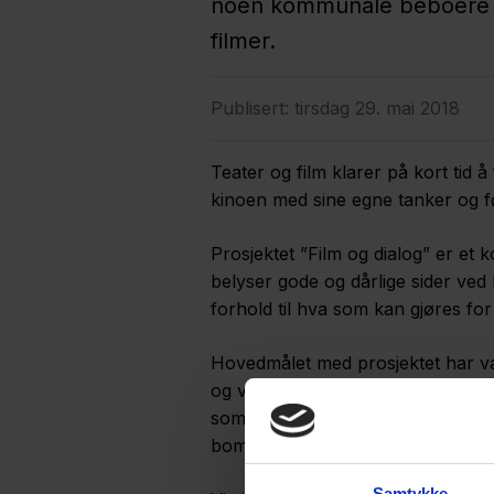
noen kommunale beboere og 
filmer.
Publisert:
tirsdag 29. mai 2018
Teater og film klarer på kort tid 
kinoen med sine egne tanker og fø
Prosjektet ”Film og dialog” er et
belyser gode og dårlige sider ved 
forhold til hva som kan gjøres for
Hovedmålet med prosjektet har væ
og voksne i kommunale leiegårder
som får betydning for barn og ung
bomiljø.
Samtykke