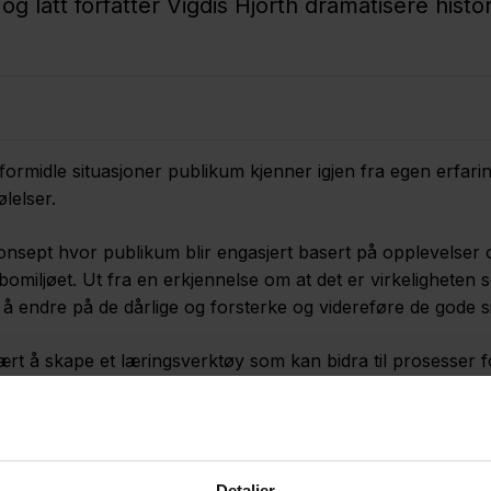
latt forfatter Vigdis Hjorth dramatisere histor
å formidle situasjoner publikum kjenner igjen fra egen erfari
lelser.
 konsept hvor publikum blir engasjert basert på opplevelser 
bomiljøet. Ut fra en erkjennelse om at det er virkeligheten 
 å endre på de dårlige og forsterke og videreføre de gode s
rt å skape et læringsverktøy som kan bidra til prosesser f
 med ulike bomiljøutfordringer. Det er de voksne som i ves
e. Derfor ønsker vi å påvirke, utfordre og motivere de voks
Detaljer