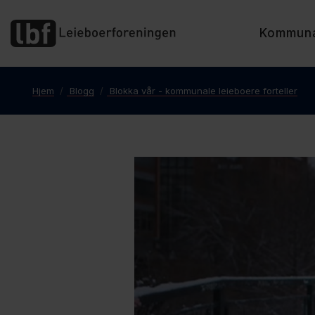
Kommun
Hjem
Blogg
Blokka vår - kommunale leieboere forteller