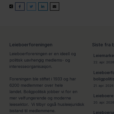
Leieboerforeningen
Siste fra
Leieboerforeningen er en ideell og
Leiemarked
politisk uavhengig medlems- og
22. apr. 202
interesseorganisasjon.
Leieboerf
boligpoliti
Foreningen ble stiftet i 1933 og har
6200 medlemmer over hele
21. apr. 2026
landet.
Boligpolitisk jobber vi for en
Leieboere 
mer velfungerende og moderne
20. apr. 202
leiesektor.
Vi tilbyr også husleiejuridisk
bistand til medlemmene.
Leieboerun