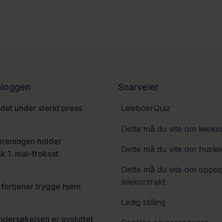
 bloggen
Snarveier
et under sterkt press
LeieboerQuiz
6
Dette må du vite om leieko
oreningen holder
Dette må du vite om huslei
sk 1. mai-frokost
Dette må du vite om oppsi
leiekontrakt
fortjener trygge hjem
6
Ledig stilling
dersøkelsen er avsluttet