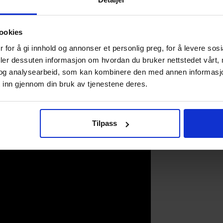
en del utfordringer og vanskelige situasjonene som beboerne 
ntroversielt for den som selv har opplevd situasjonen, forte
kaper vi dialogen.
ookies
 for å gi innhold og annonser et personlig preg, for å levere sos
be eller andre digitale flater. For tilgang til filmene må ma
deler dessuten informasjon om hvordan du bruker nettstedet vårt,
en. Sammen med filmene vil det bli distribuert en veileder
og analysearbeid, som kan kombinere den med annen informasjon d
t av filmene.
 inn gjennom din bruk av tjenestene deres.
Tilpass